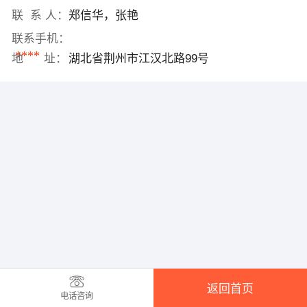
联 系 人：
郑信华，张艳
联系手机：
****
地 址：
湖北省荆州市江汉北路99号
返回首页
电话咨询