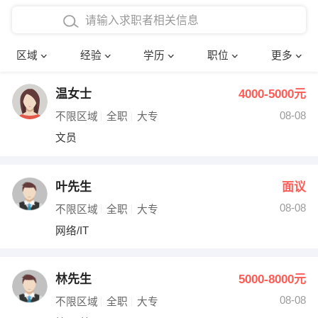
在校学生工作经验
本科
行政后勤
建筑装潢
确定
区域
经验
学历
职位
更多
三年以上工作经验
硕士
销售岗位
教师
温女士
4000-5000元
四年以上工作经验
博士
文员
护士
08-08
不限区域
全职
大专
五年以上工作经验
财务会计
传单派发
文员
十年以上工作经验
超市零售
促销导购
叶先生
面议
网络IT
保健按摩
08-08
不限区域
全职
大专
网络/IT
快递员
前台接待
收银员
技术员/工程师
林先生
5000-8000元
08-08
水电/机修
部门经理
不限区域
全职
大专