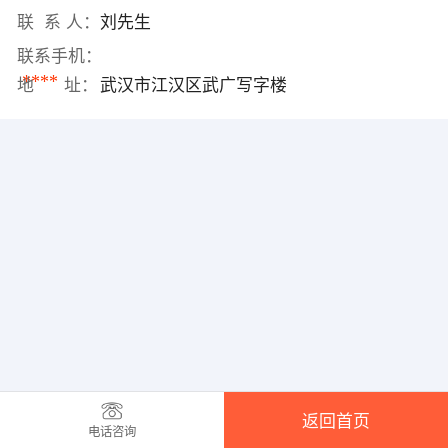
联 系 人：
刘先生
联系手机：
****
地 址：
武汉市江汉区武广写字楼
返回首页
电话咨询