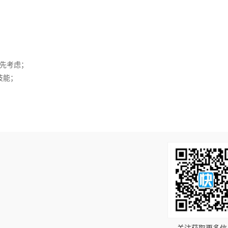
优先考虑；
技能；
！