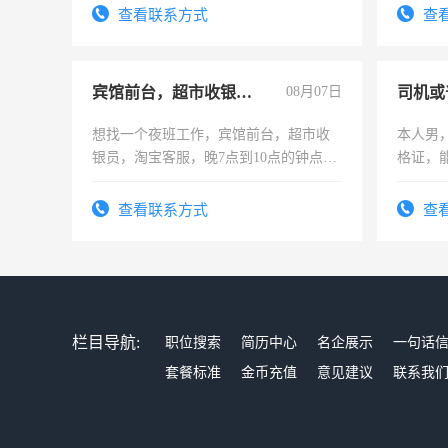
结识有
查看联系方式
查
宾馆前台，超市收银员，淘宝客服
08月07日
司机或
想找一个夜班工作，宾馆前台，超市收
本人男，
银员，淘宝客服，晚7点到10点的钟点
格证，
工，麻烦看到的老板加我微信聊，手机
实，需
号同微信
查看联系方式
查
栏目导航:
职位搜索
简历中心
名企展示
一句话
套餐标准
金币充值
意见建议
联系我