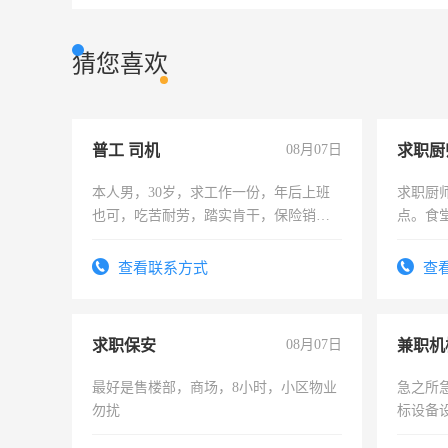
猜您喜欢
普工 司机
08月07日
求职厨
本人男，30岁，求工作一份，年后上班
求职厨
也可，吃苦耐劳，踏实肯干，保险销售
点。食堂
勿扰
上
查看联系方式
查
求职保安
08月07日
最好是售楼部，商场，8小时，小区物业
急之所
勿扰
标设备
作和分