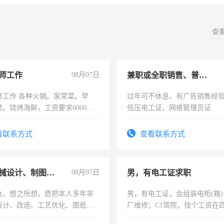
查
师工作
08月07日
兼职或全职销售、普工、维修
师工作 各种火锅。家常菜。早
过年可不休息，有广告销售经
。烧烤海鲜，工资要求6000以
低压电工证，网络管理员证
看联系方式
查看联系方式
兼职机械设计、制图、设备改造
08月07日
男，有电工证求职
急，想之所想。愿把本人多年非
男，有电工证，会组装电柜(箱
设计、改造、工艺优化、图纸制
厂维修；C1驾照，找个工资在
解的经验与您分享。 真诚合作，
上，枣强县以外需要有住宿，