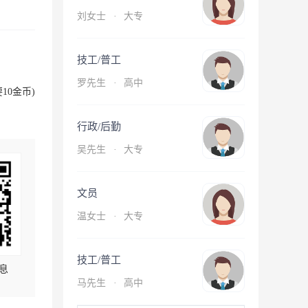
刘女士
·
大专
技工/普工
罗先生
·
高中
10金币)
行政/后勤
吴先生
·
大专
文员
温女士
·
大专
技工/普工
息
马先生
·
高中