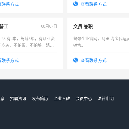
识之士，共享未来。
电话
看联系方式
查看联系方式
普工
08月07日
文员 兼职
28.有c本，驾龄5年，有从业资
曾做企业官网，阿里 淘宝代运
能吃苦，不怕累，不怕脏，踏
销售。
求稳定工作一份，保险不干
看联系方式
查看联系方式
信息
招聘资讯
发布简历
企业入驻
会员中心
法律申明
们